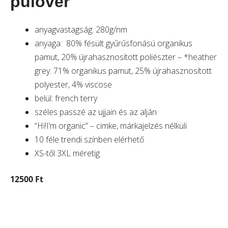
pulóver
anyagvastagság: 280g/nm
anyaga: 80% fésült gyűrűsfonású organikus
pamut, 20% újrahasznosított poliészter – *heather
grey: 71% organikus pamut, 25% újrahasznosított
polyester, 4% viscose
belül: french terry
széles passzé az ujjain és az alján
“Hi!I’m organic” – cimke, márkajelzés nélküli
10 féle trendi színben elérhető
XS-től 3XL méretig
12500 Ft