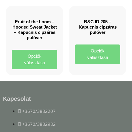
Fruit of the Loom –
B&C ID 205 –
Hooded Sweat Jacket
Kapucnis cipzáras
– Kapucnis cipzáras
pulóver
pulóver
Opciók
Opciók
választása
választása
Kapcsolat
+3670/3882207
+3670/3882982