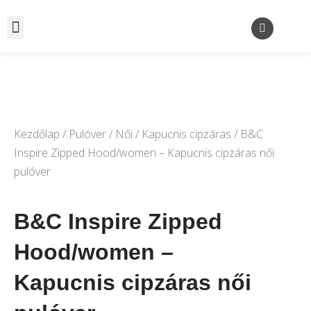
Kezdőlap
/
Pulóver
/
Női
/
Kapucnis cipzáras
/ B&C
Inspire Zipped Hood/women – Kapucnis cipzáras női
pulóver
B&C Inspire Zipped
Hood/women –
Kapucnis cipzáras női