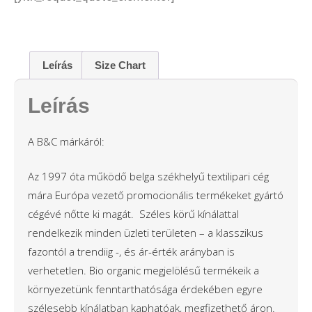
Leírás
Size Chart
Leírás
A B&C márkáról:
Az 1997 óta működő belga székhelyű textilipari cég
mára Európa vezető promocionális termékeket gyártó
cégévé nőtte ki magát. Széles körű kínálattal
rendelkezik minden üzleti területen – a klasszikus
fazontól a trendiig -, és ár-érték arányban is
verhetetlen. Bio organic megjelölésű termékeik a
környezetünk fenntarthatósága érdekében egyre
szélesebb kínálatban kaphatóak, megfizethető áron.