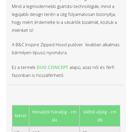
Mind a legmodernebb gyártási technológiák, mind a
legújabb design terén a cég folyamatosan bizonyítja,
hogy miért érdemelte ki a vásárlók bizalmát, köztük a
miénket is!
A B&C Inspire Zipped Hood pulóver kiválóan alkalmas
bármilyen típusú nyomásra.
Ez a termék
DUO CONCEPT
alapú, azaz női és férfi
fazonban is hozzáférhető.
Hónaljtól hónaljig - cm
Válltól aljáig - cm
Méret
(A)
(B)