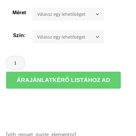
Méret
Szín:
ÁRAJÁNLATKÉRŐ LISTÁHOZ AD
[yith_requet_quote_elementor]