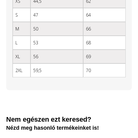
XS
44,5
62
S
47
64
M
50
66
L
53
68
XL
56
69
2XL
59,5
70
Nem egészen ezt keresed?
Nézd meg hasonló termékeinket is!