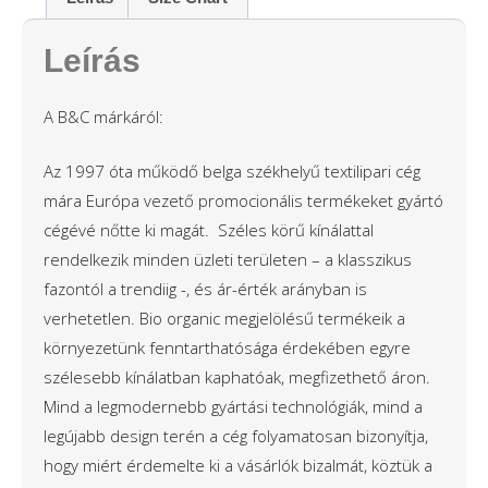
Leírás
A B&C márkáról:
Az 1997 óta működő belga székhelyű textilipari cég
mára Európa vezető promocionális termékeket gyártó
cégévé nőtte ki magát. Széles körű kínálattal
rendelkezik minden üzleti területen – a klasszikus
fazontól a trendiig -, és ár-érték arányban is
verhetetlen. Bio organic megjelölésű termékeik a
környezetünk fenntarthatósága érdekében egyre
szélesebb kínálatban kaphatóak, megfizethető áron.
Mind a legmodernebb gyártási technológiák, mind a
legújabb design terén a cég folyamatosan bizonyítja,
hogy miért érdemelte ki a vásárlók bizalmát, köztük a