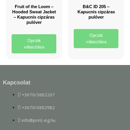
Fruit of the Loom –
B&C ID 205 –
Hooded Sweat Jacket
Kapucnis cipzáras
– Kapucnis cipzáras
pulóver
pulóver
Opciók
Opciók
választása
választása
Kapcsolat
+3670/3882207
+3670/3882982
info@print-ing.hu