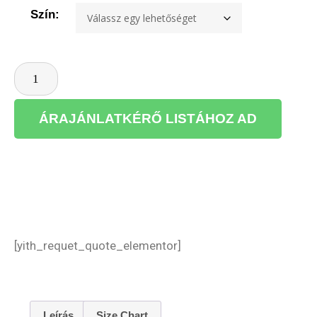
Szín:
ÁRAJÁNLATKÉRŐ LISTÁHOZ AD
[yith_requet_quote_elementor]
Leírás
Size Chart