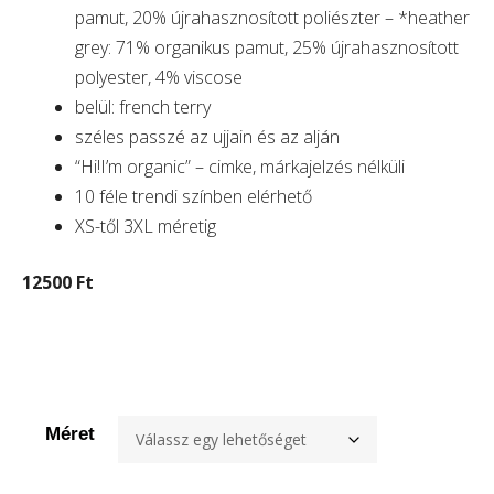
pamut, 20% újrahasznosított poliészter – *heather
grey: 71% organikus pamut, 25% újrahasznosított
polyester, 4% viscose
belül: french terry
széles passzé az ujjain és az alján
“Hi!I’m organic” – cimke, márkajelzés nélküli
10 féle trendi színben elérhető
XS-től 3XL méretig
12500 Ft
Méret