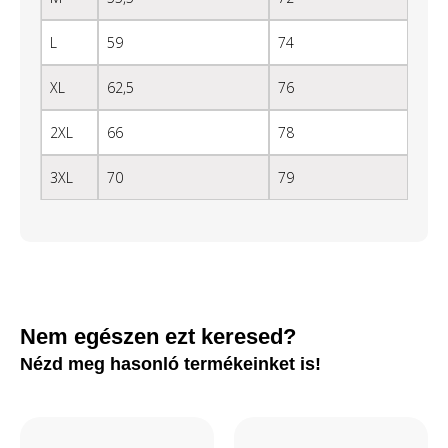
L
59
74
XL
62,5
76
2XL
66
78
3XL
70
79
Nem egészen ezt keresed?
Nézd meg hasonló termékeinket is!