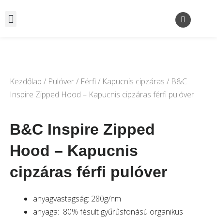
Kezdőlap
/
Pulóver
/
Férfi
/
Kapucnis cipzáras
/ B&C
Inspire Zipped Hood – Kapucnis cipzáras férfi pulóver
B&C Inspire Zipped
Hood – Kapucnis
cipzáras férfi pulóver
anyagvastagság: 280g/nm
anyaga: 80% fésült gyűrűsfonású organikus