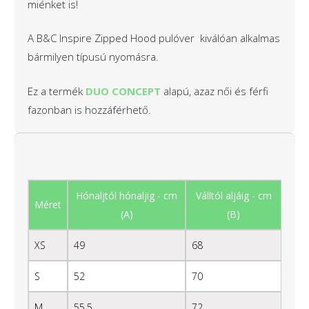
miénket is!
A B&C Inspire Zipped Hood pulóver kiválóan alkalmas
bármilyen típusú nyomásra.
Ez a termék
DUO CONCEPT
alapú, azaz női és férfi
fazonban is hozzáférhető.
Hónaljtól hónaljig - cm
Válltól aljáig - cm
Méret
(A)
(B)
XS
49
68
S
52
70
M
55,5
72