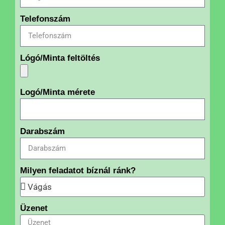
Telefonszám
Lógó/Minta feltöltés
Logó/Minta mérete
Darabszám
Milyen feladatot bíznál ránk?
Üzenet