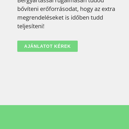
Bérgyártással rugalmasan tudod
bővíteni
erőforrásodat, hogy az extra
megrendeléseket is időben tudd
teljesíteni!
AJÁNLATOT KÉREK