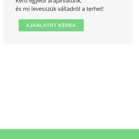
Kérd egyedi árajánlatunk,
és mi levesszük válladról a terhet!
AJÁNLATOT KÉREK