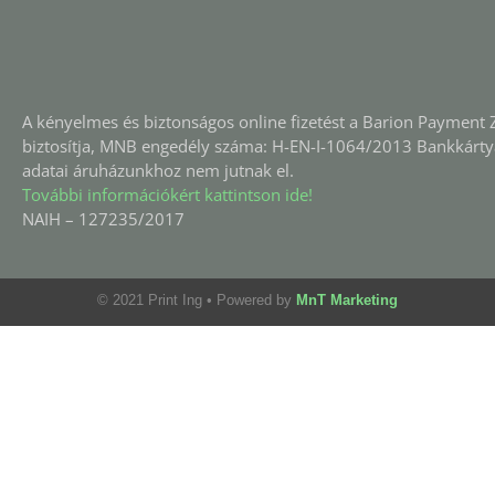
A kényelmes és biztonságos online fizetést a Barion Payment Z
biztosítja, MNB engedély száma: H-EN-I-1064/2013 Bankkárty
adatai áruházunkhoz nem jutnak el.
További információkért kattintson ide!
NAIH – 127235/2017
© 2021 Print Ing
• Powered by
MnT Marketing