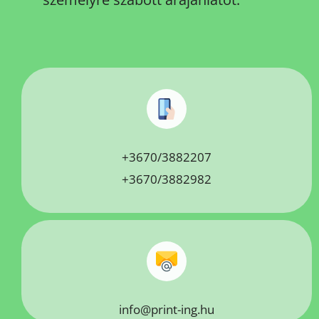
+3670/3882207
+3670/3882982
info@print-ing.hu