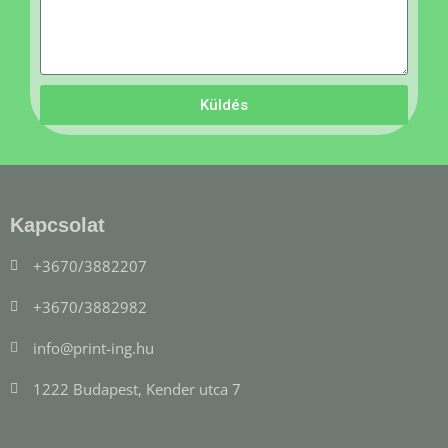
Küldés
Kapcsolat
+3670/3882207
+3670/3882982
info@print-ing.hu
1222 Budapest, Kender utca 7