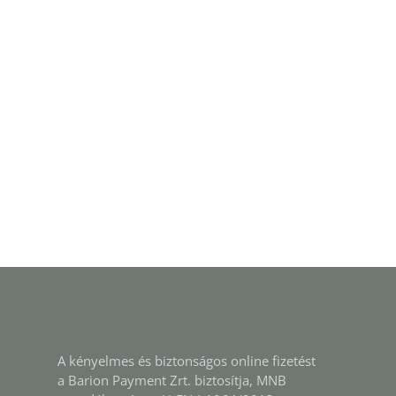
A kényelmes és biztonságos online fizetést
a Barion Payment Zrt. biztosítja, MNB