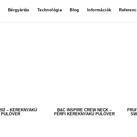
Bérgyártás
Technológia
Blog
Információk
Referenc
 202 – KEREKNYAKÚ
B&C INSPIRE CREW NECK –
FRUI
PULÓVER
FÉRFI KEREKNYAKÚ PULÓVER
SW