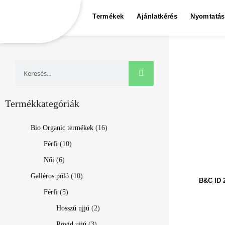
Termékek
Ajánlatkérés
Nyomtatás
Termékkategóriák
Bio Organic termékek
(16)
Férfi
(10)
Női
(6)
Galléros póló
(10)
B&C ID
Férfi
(5)
Hosszú ujjú
(2)
Rövid ujjú
(3)