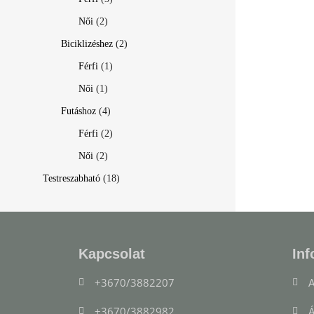
Női
(2)
Biciklizéshez
(2)
Férfi
(1)
Női
(1)
Futáshoz
(4)
Férfi
(2)
Női
(2)
Testreszabható
(18)
Kapcsolat
Inf
+3670/3882207
A
+3670/3882982
Á