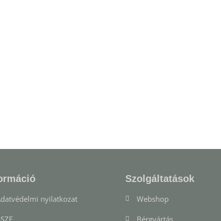
ormáció
Szolgáltatások
datvédelmi nyilatkozat
Webshop
SZF
Bérgyártás