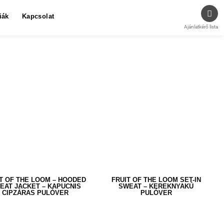
iák
Kapcsolat
Ajánlatkérő lista
T OF THE LOOM – HOODED
FRUIT OF THE LOOM SET-IN
EAT JACKET – KAPUCNIS
SWEAT – KEREKNYAKÚ
CIPZÁRAS PULÓVER
PULÓVER