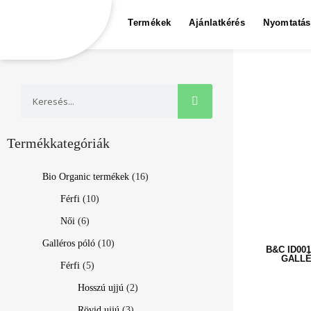
Termékek
Ajánlatkérés
Nyomtatás
Termékkategóriák
Bio Organic termékek
(16)
Férfi
(10)
Női
(6)
Galléros póló
(10)
B&C ID00
GALLÉ
Férfi
(5)
Hosszú ujjú
(2)
Rövid ujjú
(3)