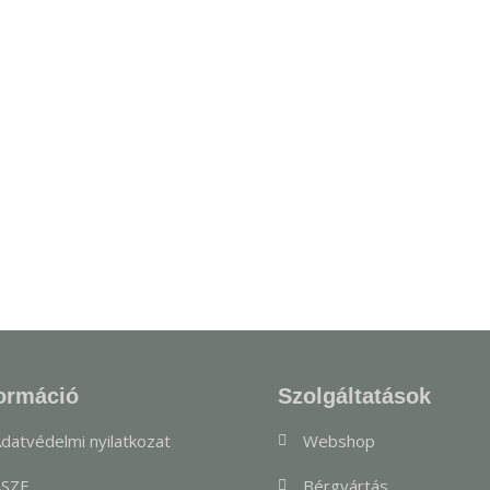
ormáció
Szolgáltatások
datvédelmi nyilatkozat
Webshop
SZF
Bérgyártás