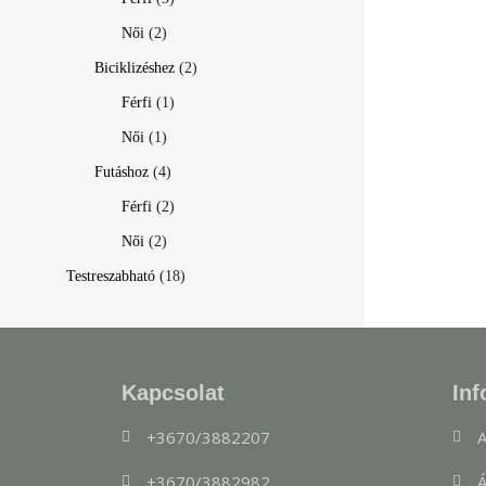
Női
(2)
Biciklizéshez
(2)
Férfi
(1)
Női
(1)
Futáshoz
(4)
Férfi
(2)
Női
(2)
Testreszabható
(18)
Kapcsolat
Inf
+3670/3882207
A
+3670/3882982
Á