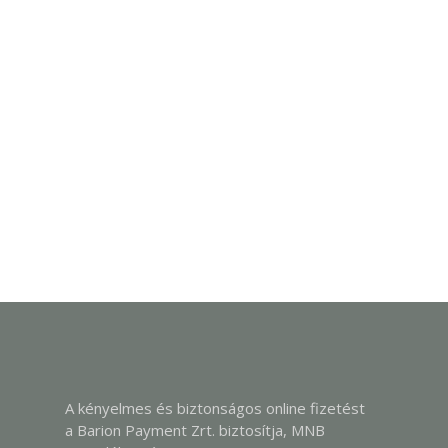
A kényelmes és biztonságos online fizetést
a Barion Payment Zrt. biztosítja, MNB