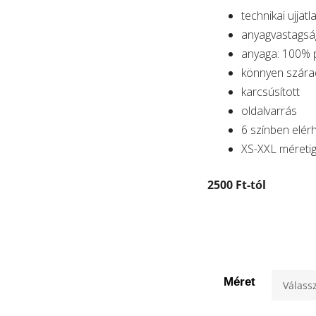
technikai ujjat
anyagvastagsá
anyaga: 100% p
könnyen szára
karcsúsított
oldalvarrás
6 színben elér
XS-XXL méreti
2500 Ft-tól
Méret