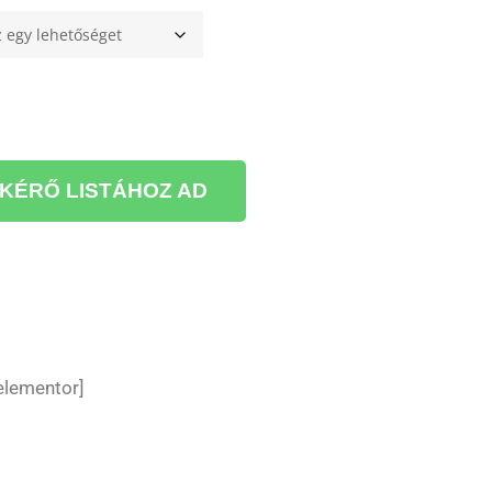
KÉRŐ LISTÁHOZ AD
elementor]