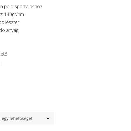
lan póló sportoláshoz
g: 140gr/nm
oliészter
dó anyag
hető
g