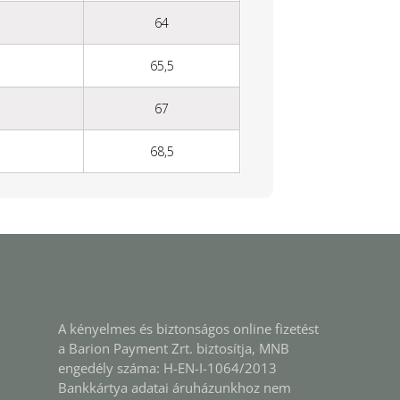
64
65,5
67
68,5
A kényelmes és biztonságos online fizetést
a Barion Payment Zrt. biztosítja, MNB
engedély száma: H-EN-I-1064/2013
Bankkártya adatai áruházunkhoz nem