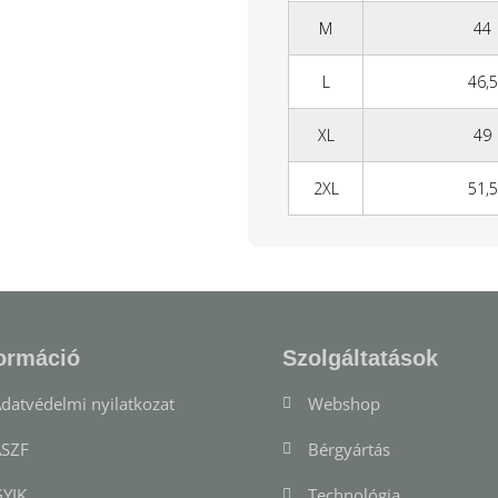
M
44
L
46,5
XL
49
2XL
51,5
ormáció
Szolgáltatások
datvédelmi nyilatkozat
Webshop
SZF
Bérgyártás
YIK
Technológia