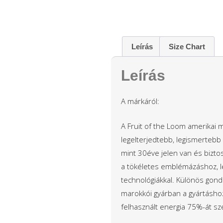
Leírás
Size Chart
Leírás
A márkáról:
A Fruit of the Loom amerikai m
legelterjedtebb, legismertebb
mint 30éve jelen van és bizto
a tökéletes emblémázáshoz, lé
technológiákkal. Különös gond
marokkói gyárban a gyártáshoz
felhasznált energia 75%-át sz