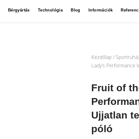
Bérgyártás
Technológia
Blog
Információk
Referenc
Kezdőlap
/
Sportruhá
Lady’s Performance Ve
Fruit of 
Performan
Ujjatlan t
póló