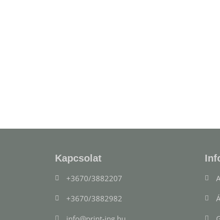
Kapcsolat
Inf
+3670/3882207
A
+3670/3882982
Á
info@print-ing.hu
G