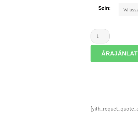
Szín:
ÁRAJÁNLAT
[yith_requet_quote_