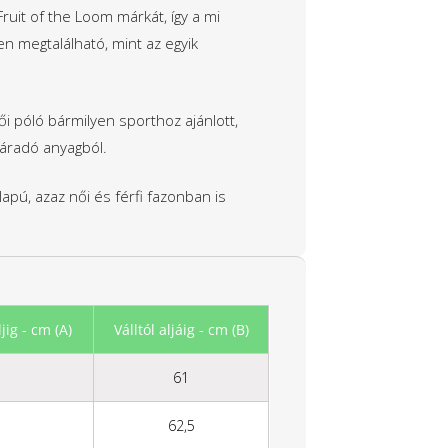
Fruit of the Loom márkát, így a mi
n megtalálható, mint az egyik
i póló bármilyen sporthoz ajánlott,
áradó anyagból.
lapú, azaz női és férfi fazonban is
jig - cm (A)
Válltól aljáig - cm (B)
61
62,5