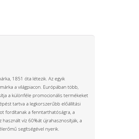
árka, 1851 óta létezik. Az egyik
 márka a világpiacon. Európában több,
sítja a különféle promocionális termékeket
pést tartva a legkorszerűbb előállítási
ot fordítanak a fenntarthatóságra, a
 használt víz 60%át újrahasznosítják, a
élerőmű segítségével nyerik.