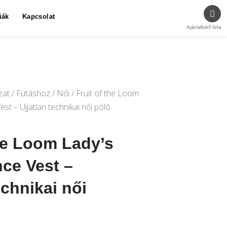
iák
Kapcsolat
Ajánlatkérő lista
zat
/
Futáshoz
/
Női
/ Fruit of the Loom
st – Ujjatlan technikai női póló
the Loom Lady’s
ce Vest –
echnikai női