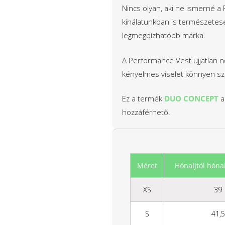
Nincs olyan, aki ne ismerné a 
kínálatunkban is természetese
legmegbízhatóbb márka.
A Performance Vest ujjatlan nő
kényelmes viselet könnyen sz
Ez a termék
DUO CONCEPT
a
hozzáférhető.
Méret
Hónaljtól hónal
XS
39
S
41,5