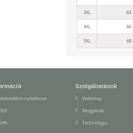
3XL
63
4XL
66
5XL
69
ormáció
Szolgáltatások
datvédelmi nyilatkozat
Webshop
SZF
Bérgyártás
YIK
Technológia