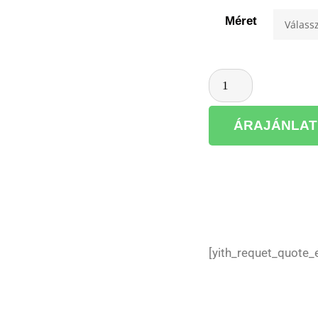
Méret
ÁRAJÁNLAT
[yith_requet_quote_