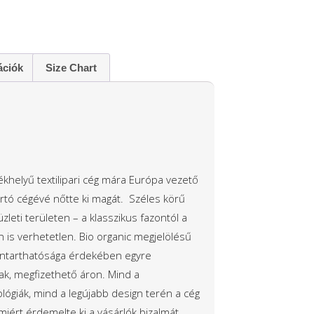
ációk
Size Chart
khelyű textilipari cég mára Európa vezető
rtó cégévé nőtte ki magát. Széles körű
zleti területen – a klasszikus fazontól a
an is verhetetlen. Bio organic megjelölésű
nntarthatósága érdekében egyre
ak, megfizethető áron. Mind a
ógiák, mind a legújabb design terén a cég
miért érdemelte ki a vásárlók bizalmát,