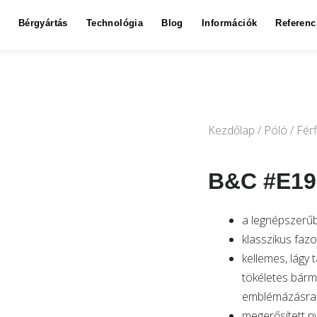
Bérgyártás
Technológia
Blog
Információk
Referenc
Kezdőlap
/
Póló
/
Férf
B&C #E190
a legnépszerű
klasszikus faz
kellemes, lágy 
tökéletes bárme
emblémázásra
megerősített n