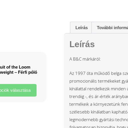
Leírás
További inform
Leírás
A B&C márkáról:
uit of the Loom
weight – Férfi póló
Az 1997 óta működő belga szé
promocionális termékeket gyá
kínálattal rendelkezik minden ü
ciók választása
trendiig -, és ár-érték arányb
termékeik a környezetünk fe
szélesebb kínálatban kapható
legmodernebb gyártási technol
folyamatosan bizonyítja, hogy 