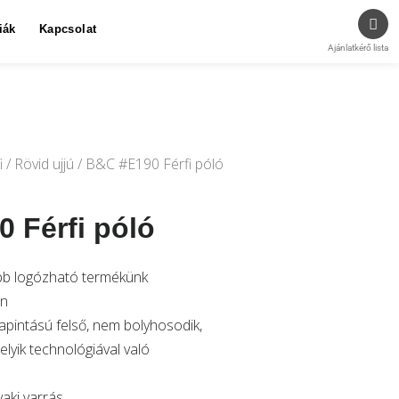
iák
Kapcsolat
Ajánlatkérő lista
i
/
Rövid ujjú
/ B&C #E190 Férfi póló
 Férfi póló
bb logózható termékünk
on
tapintású felső, nem bolyhosodik,
lyik technológiával való
yaki varrás