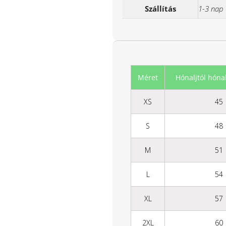
Szállítás
1-3 nap
Méret
Hónaljtól hónal
XS
45
S
48
M
51
L
54
XL
57
2XL
60