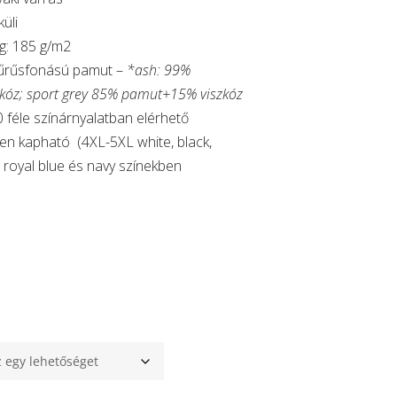
küli
g: 185 g/m2
yűrűsfonású pamut –
*ash: 99%
kóz; sport grey 85% pamut+15% viszkóz
0 féle színárnyalatban elérhető
n kapható (4XL-5XL white, black,
, royal blue és navy színekben