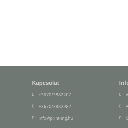
Kapcsolat
Inf
+3670/3882207
A
+3670/3882982
Á
info@print-ing.hu
G