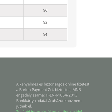
80
82
84
A kényelmes és biztonságos online fizetést
a Barion Payment Zrt. biztosítja, MNB
engedély száma: H-EN-I-1064/2013
Bankkártya adatai áruházunkhoz nem
jutnak el.
További információkért kattintson ide!