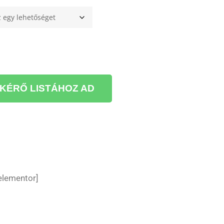
KÉRŐ LISTÁHOZ AD
elementor]