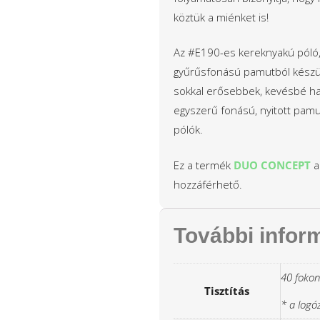
köztük a miénket is!
Az #E190-es kereknyakú póló,
gyűrűsfonású pamutból készült
sokkal erősebbek, kevésbé ha
egyszerű fonású, nyitott pamu
pólók.
Ez a termék
DUO CONCEPT
a
hozzáférhető.
További infor
40 fokon
Tisztítás
* a logó