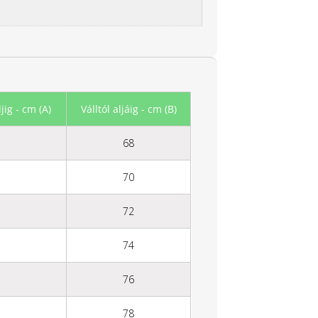
jig - cm (A)
Válltól aljáig - cm (B)
68
70
72
74
76
78