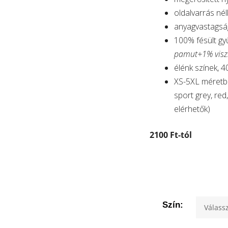
oldalvarrás nél
anyagvastagsá
100% fésült g
pamut+1% visz
élénk színek, 4
XS-5XL méretbe
sport grey, red
elérhetők)
2100 Ft-tól
Szín: