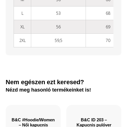
L
53
68
XL
56
69
2XL
59,5
70
Nem egészen ezt keresed?
Nézd meg hasonló termékeinket is!
B&C #Hoodie/Women
B&C ID 203 –
– Női kapucnis
Kapucnis pulóver