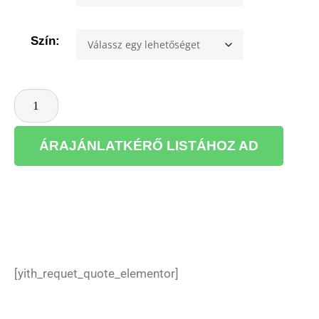
Szín:
ÁRAJÁNLATKÉRŐ LISTÁHOZ AD
[yith_requet_quote_elementor]