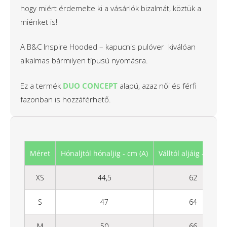
hogy miért érdemelte ki a vásárlók bizalmát, köztük a
miénket is!
A B&C Inspire Hooded – kapucnis pulóver kiválóan
alkalmas bármilyen típusú nyomásra.
Ez a termék
DUO CONCEPT
alapú, azaz női és férfi
fazonban is hozzáférhető.
Méret
Hónaljtól hónaljig - cm (A)
Válltól aljáig - cm (B)
XS
44,5
62
S
47
64
M
50
66