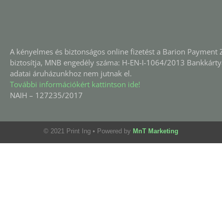
A kényelmes és biztonságos online fizetést a Barion Payment Z
biztosítja, MNB engedély száma: H-EN-I-1064/2013 Bankkárty
adatai áruházunkhoz nem jutnak el.
További információkért kattintson ide!
NAIH – 127235/2017
© 2021 Print Ing
• Powered by
MnT Marketing