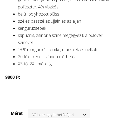
poliészter, 4% viszkóz
belül: bolyhozott plüss
széles passzé az ujjain és az alján
kenguruzsebek
kapucnis, zsinórja színe megegyezik a pulóver
színével
“Hi!I’m organic” – cimke, márkajelzés nélküli
20 féle trendi színben elérhető
XS-től 2XL méretig
9800 Ft
Méret