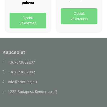
pulóver
Opciók
Opciók
választása
választása
Kapcsolat
+3670/3882207
+3670/3882982
info@print-ing.hu
1222 Budapest, Kender utca 7