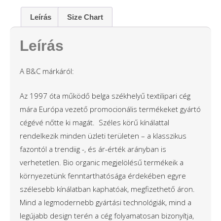
Leírás
Size Chart
Leírás
A B&C márkáról:
Az 1997 óta működő belga székhelyű textilipari cég
mára Európa vezető promocionális termékeket gyártó
cégévé nőtte ki magát. Széles körű kínálattal
rendelkezik minden üzleti területen – a klasszikus
fazontól a trendiig -, és ár-érték arányban is
verhetetlen. Bio organic megjelölésű termékeik a
környezetünk fenntarthatósága érdekében egyre
szélesebb kínálatban kaphatóak, megfizethető áron.
Mind a legmodernebb gyártási technológiák, mind a
legújabb design terén a cég folyamatosan bizonyítja,