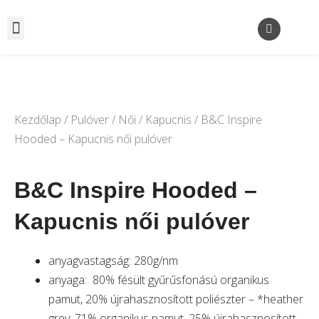
Kezdőlap
/
Pulóver
/
Női
/
Kapucnis
/ B&C Inspire
Hooded – Kapucnis női pulóver
B&C Inspire Hooded –
Kapucnis női pulóver
anyagvastagság: 280g/nm
anyaga: 80% fésült gyűrűsfonású organikus
pamut, 20% újrahasznosított poliészter – *heather
grey: 71% organikus pamut, 25% újrahasznosított