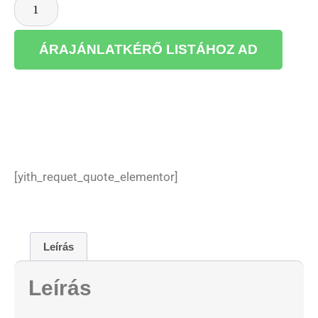
ÁRAJÁNLATKÉRŐ LISTÁHOZ AD
[yith_requet_quote_elementor]
Leírás
Leírás