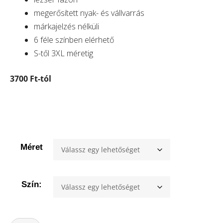
megerősített nyak- és vállvarrás
márkajelzés nélküli
6 féle színben elérhető
S-től 3XL méretig
3700 Ft-tól
Méret
Szín: