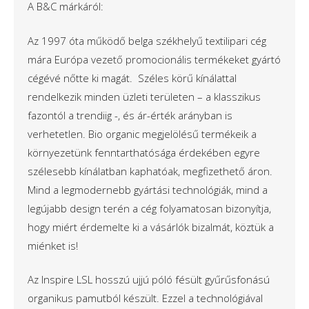
A B&C márkáról:
Az 1997 óta működő belga székhelyű textilipari cég
mára Európa vezető promocionális termékeket gyártó
cégévé nőtte ki magát. Széles körű kínálattal
rendelkezik minden üzleti területen – a klasszikus
fazontól a trendiig -, és ár-érték arányban is
verhetetlen. Bio organic megjelölésű termékeik a
környezetünk fenntarthatósága érdekében egyre
szélesebb kínálatban kaphatóak, megfizethető áron.
Mind a legmodernebb gyártási technológiák, mind a
legújabb design terén a cég folyamatosan bizonyítja,
hogy miért érdemelte ki a vásárlók bizalmát, köztük a
miénket is!
Az Inspire LSL hosszú ujjú póló fésült gyűrűsfonású
organikus pamutból készült. Ezzel a technológiával