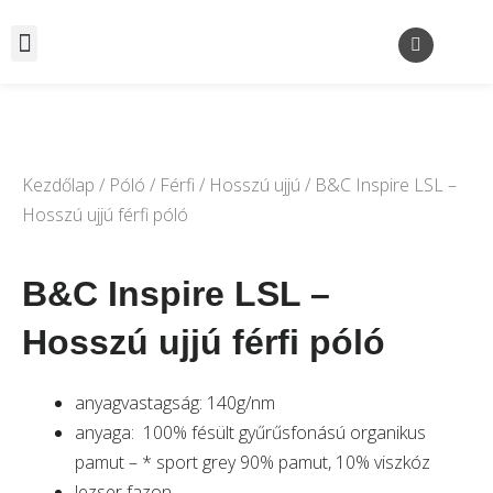
Kezdőlap
/
Póló
/
Férfi
/
Hosszú ujjú
/ B&C Inspire LSL –
Hosszú ujjú férfi póló
B&C Inspire LSL –
Hosszú ujjú férfi póló
anyagvastagság: 140g/nm
anyaga: 100% fésült gyűrűsfonású organikus
pamut – * sport grey 90% pamut, 10% viszkóz
lezser fazon