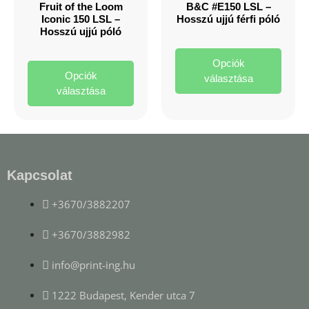
Fruit of the Loom
B&C #E150 LSL –
Iconic 150 LSL –
Hosszú ujjú férfi póló
Hosszú ujjú póló
Opciók
Opciók
választása
választása
Kapcsolat
+3670/3882207
+3670/3882982
info@print-ing.hu
1222 Budapest, Kender utca 7