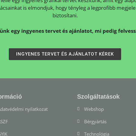
ellé egy ingyenes grafikai tervet készítünk, amit egy alap
ácsainkat is elmondjuk, hogy tényleg a legprofibb megjele
biztosítani.
lünk egy ingyenes tervet és ajánlatot, mi pedig felves
INGYENES TERVET ÉS AJÁNLATOT KÉREK
ormáció
Szolgáltatások
datvédelmi nyilatkozat
Webshop
SZF
Bérgyártás
YIK
Technológia