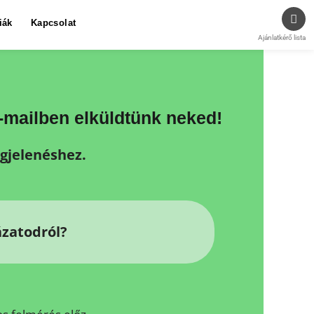
iák
Kapcsolat
Ajánlatkérő lista
e-mailben elküldtünk neked!
egjelenéshez.
ázatodról?