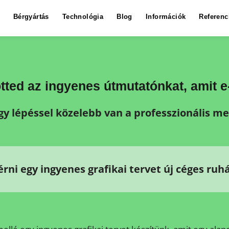
Bérgyártás
Technológia
Blog
Információk
Referenc
ötted az ingyenes útmutatónkat, amit 
gy lépéssel közelebb van a professzionális m
érni egy ingyenes grafikai tervet új céges ruh