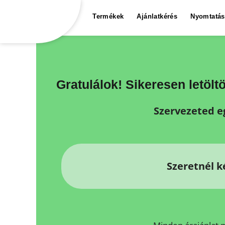
Termékek
Ajánlatkérés
Nyomtatás
Gratulálok! Sikeresen letölt
Szervezeted e
Szeretnél k