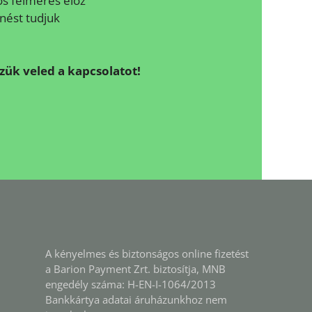
os felmérés előz
nést tudjuk
szük veled a kapcsolatot!
A kényelmes és biztonságos online fizetést
a Barion Payment Zrt. biztosítja, MNB
engedély száma: H-EN-I-1064/2013
Bankkártya adatai áruházunkhoz nem