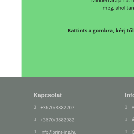
Minden árajánlat m
meg, ahol tan
Kattints a gombra, kérj tő
Kapcsolat
Inf
+3670/3882207
A
+3670/3882982
Á
info@print-ing.hu
G