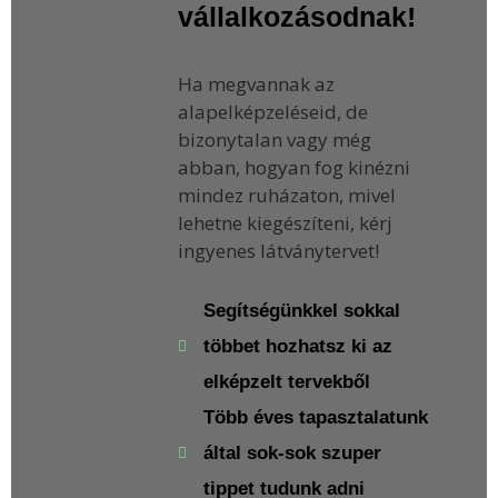
vállalkozásodnak!
Ha megvannak az
alapelképzeléseid, de
bizonytalan vagy még
abban, hogyan fog kinézni
mindez ruházaton, mivel
lehetne kiegészíteni, kérj
ingyenes látványtervet!
Segítségünkkel sokkal
többet hozhatsz ki az
elképzelt tervekből
Több éves tapasztalatunk
által sok-sok szuper
tippet tudunk adni