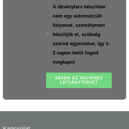
A látványterv készítése
nem egy automatizált
folyamat, személyesen
készítjük el, szükség
szerint egyeztetve, így 1-
2 napon belül fogod
megkapni
KÉREM AZ INGYENES
LÁTVÁNYTERVET
Kapcsolat