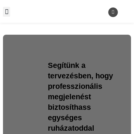
Segítünk a
tervezésben, hogy
professzionális
megjelenést
biztosíthass
egységes
ruházatoddal