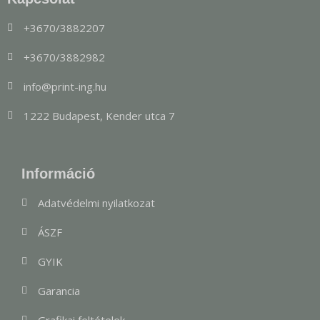
+3670/3882207
+3670/3882982
info@print-ing.hu
1222 Budapest, Kender utca 7
Információ
Adatvédelmi nyilatkozat
ÁSZF
GYIK
Garancia
Grafikai feltételek